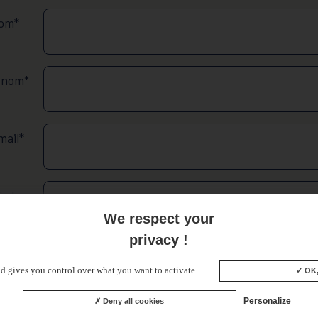
om*
énom*
mail*
léphone
We respect your
privacy !
ssage*
nd gives you control over what you want to activate
OK, 
Personalize
Deny all cookies
tions obligatoires