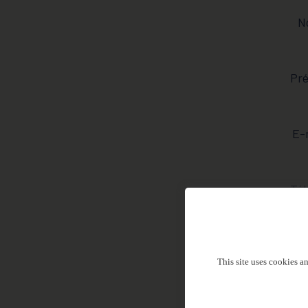
N
Pr
E-
Té
Me
This site uses cookies a
* Men